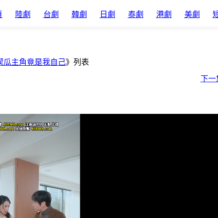
頁
陸劇
台劇
韓劇
日劇
泰劇
港劇
美劇
喫瓜主角竟是我自己
》列表
下一