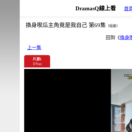
DramasQ線上看
首
換身喫瓜主角竟是我自己 第69集
（短劇）
回到《
換身
上一集
片源1
DYun