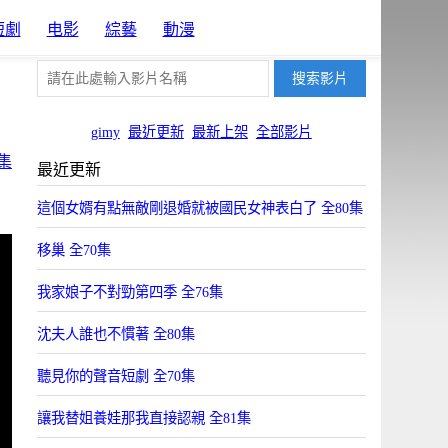
短劇
电影
綜藝
動漫
gimy
最近更新
最新上架
全部影片
集
最近更新
這個女婿有點無敵剛退婚就被國民女神表白了 全80集
移巢 全70集
我家娘子不對勁第四季 全76集
沈夫人誰也不慣著 全80集
聽見你的聲音短劇 全70集
讓我替姐養娃那我直接認親 全81集