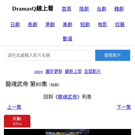
DramasQ線上看
首頁
陸劇
台劇
韓劇
日劇
泰劇
港劇
美劇
短劇
电影
綜藝
動漫
gimy
最近更新
最新上架
全部影片
龍魂武帝 第80集
（短劇）
回到《
龍魂武帝
》列表
上一集
下一集
片源1
DYun