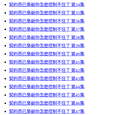
契約而已梟爺你怎麽控制不住了 第34集
契約而已梟爺你怎麽控制不住了 第35集
契約而已梟爺你怎麽控制不住了 第36集
契約而已梟爺你怎麽控制不住了 第37集
契約而已梟爺你怎麽控制不住了 第38集
契約而已梟爺你怎麽控制不住了 第39集
契約而已梟爺你怎麽控制不住了 第40集
契約而已梟爺你怎麽控制不住了 第41集
契約而已梟爺你怎麽控制不住了 第42集
契約而已梟爺你怎麽控制不住了 第43集
契約而已梟爺你怎麽控制不住了 第44集
契約而已梟爺你怎麽控制不住了 第45集
契約而已梟爺你怎麽控制不住了 第46集
契約而已梟爺你怎麽控制不住了 第47集