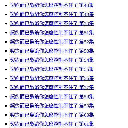
契約而已梟爺你怎麽控制不住了 第48集
契約而已梟爺你怎麽控制不住了 第49集
契約而已梟爺你怎麽控制不住了 第50集
契約而已梟爺你怎麽控制不住了 第51集
契約而已梟爺你怎麽控制不住了 第52集
契約而已梟爺你怎麽控制不住了 第53集
契約而已梟爺你怎麽控制不住了 第54集
契約而已梟爺你怎麽控制不住了 第55集
契約而已梟爺你怎麽控制不住了 第56集
契約而已梟爺你怎麽控制不住了 第57集
契約而已梟爺你怎麽控制不住了 第58集
契約而已梟爺你怎麽控制不住了 第59集
契約而已梟爺你怎麽控制不住了 第60集
契約而已梟爺你怎麽控制不住了 第61集