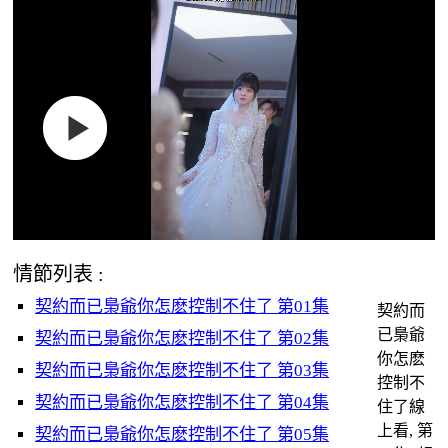
情節列表 :
契約而已梟爺你怎麽控制不住了 第01集
契約而
已梟爺
契約而已梟爺你怎麽控制不住了 第02集
你怎麽
契約而已梟爺你怎麽控制不住了 第03集
控制不
契約而已梟爺你怎麽控制不住了 第04集
住了線
上看, 第
契約而已梟爺你怎麽控制不住了 第05集