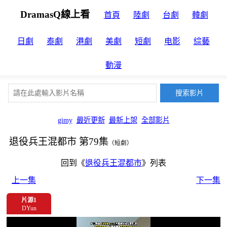
DramasQ線上看
首頁
陸劇
台劇
韓劇
日劇
泰劇
港劇
美劇
短劇
电影
綜藝
動漫
gimy
最近更新
最新上架
全部影片
退役兵王混都市 第79集
（短劇）
回到《
退役兵王混都市
》列表
上一集
下一集
片源1
DYun