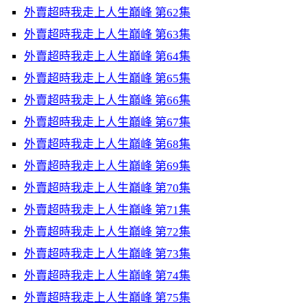
外賣超時我走上人生巔峰 第62集
外賣超時我走上人生巔峰 第63集
外賣超時我走上人生巔峰 第64集
外賣超時我走上人生巔峰 第65集
外賣超時我走上人生巔峰 第66集
外賣超時我走上人生巔峰 第67集
外賣超時我走上人生巔峰 第68集
外賣超時我走上人生巔峰 第69集
外賣超時我走上人生巔峰 第70集
外賣超時我走上人生巔峰 第71集
外賣超時我走上人生巔峰 第72集
外賣超時我走上人生巔峰 第73集
外賣超時我走上人生巔峰 第74集
外賣超時我走上人生巔峰 第75集