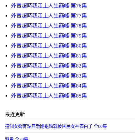
外賣超時我走上人生巔峰 第76集
外賣超時我走上人生巔峰 第77集
外賣超時我走上人生巔峰 第78集
外賣超時我走上人生巔峰 第79集
外賣超時我走上人生巔峰 第80集
外賣超時我走上人生巔峰 第81集
外賣超時我走上人生巔峰 第82集
外賣超時我走上人生巔峰 第83集
外賣超時我走上人生巔峰 第84集
外賣超時我走上人生巔峰 第85集
最近更新
這個女婿有點無敵剛退婚就被國民女神表白了 全80集
移巢 全70集