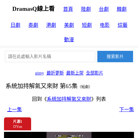
DramasQ線上看
首頁
陸劇
台劇
韓劇
日劇
泰劇
港劇
美劇
短劇
电影
綜藝
動漫
gimy
最近更新
最新上架
全部影片
系統加持解氣又來財 第65集
（短劇）
回到《
系統加持解氣又來財
》列表
上一集
下一集
片源1
DYun