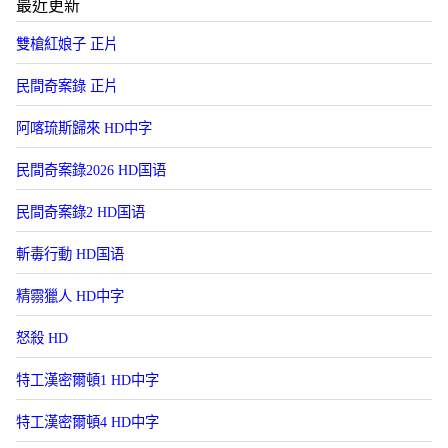
最近更新
雙槍紅娘子 正片
民間奇案錄 正片
阿喀琉斯歸來 HD中字
民間奇案錄2026 HD国语
民間奇案錄2 HD国语
斬毒行動 HD国语
精霛獵人 HD中字
怒殺 HD
特工漢密爾頓1 HD中字
特工漢密爾頓4 HD中字