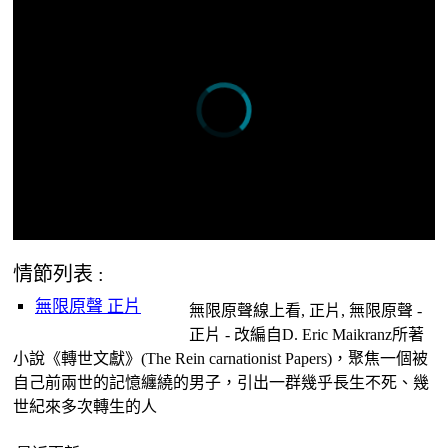
情節列表 :
無限原聲 正片
無限原聲線上看, 正片, 無限原聲 -
正片 - 改編自D. Eric Maikranz所著
小說《轉世文獻》(The Rein carnationist Papers)，聚焦一個被
自己前兩世的記憶纏繞的男子，引出一群幾乎長生不死、幾
世紀來多次轉生的人