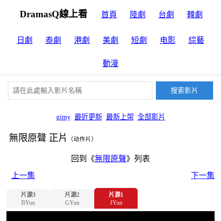
DramasQ線上看
首頁
陸劇
台劇
韓劇
日劇
泰劇
港劇
美劇
短劇
电影
綜藝
動漫
gimy
最近更新
最新上架
全部影片
無限原聲 正片
（动作片）
回到《
無限原聲
》列表
上一集
下一集
片源3
片源2
片源1
BYun
GYun
JYun