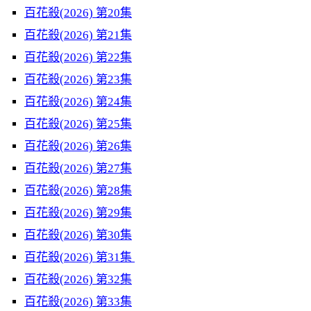
百花殺(2026) 第20集
百花殺(2026) 第21集
百花殺(2026) 第22集
百花殺(2026) 第23集
百花殺(2026) 第24集
百花殺(2026) 第25集
百花殺(2026) 第26集
百花殺(2026) 第27集
百花殺(2026) 第28集
百花殺(2026) 第29集
百花殺(2026) 第30集
百花殺(2026) 第31集
百花殺(2026) 第32集
百花殺(2026) 第33集