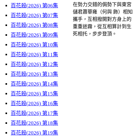
在勢力交錯的侷勢下與東宮
百花殺(2026) 第06集
儲君蕭華雍（何與 飾）相知
百花殺(2026) 第07集
攜手，互相撥開對方身上的
百花殺(2026) 第08集
重重迷霧，從互相算計到生
死相托，步步登頂。
百花殺(2026) 第09集
百花殺(2026) 第10集
百花殺(2026) 第11集
百花殺(2026) 第12集
百花殺(2026) 第13集
百花殺(2026) 第14集
百花殺(2026) 第15集
百花殺(2026) 第16集
百花殺(2026) 第17集
百花殺(2026) 第18集
百花殺(2026) 第19集