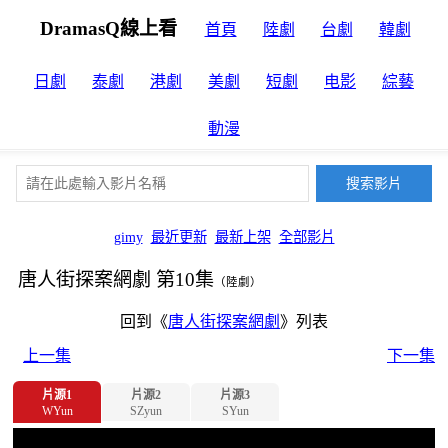
DramasQ線上看
首頁
陸劇
台劇
韓劇
日劇
泰劇
港劇
美劇
短劇
电影
綜藝
動漫
gimy
最近更新
最新上架
全部影片
唐人街探案網劇 第10集
（陸劇）
回到《
唐人街探案網劇
》列表
上一集
下一集
片源1
片源2
片源3
WYun
SZyun
SYun