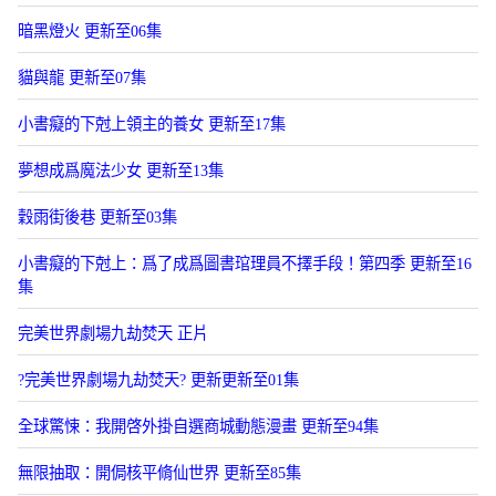
暗黑燈火 更新至06集
貓與龍 更新至07集
小書癡的下尅上領主的養女 更新至17集
夢想成爲魔法少女 更新至13集
穀雨街後巷 更新至03集
小書癡的下尅上：爲了成爲圖書琯理員不擇手段！第四季 更新至16
集
​完美世界劇場九劫焚天​ 正片
?完美世界劇場九劫焚天? 更新更新至01集
全球驚悚：我開啓外掛自選商城動態漫畫 更新至94集
無限抽取：開侷核平脩仙世界 更新至85集