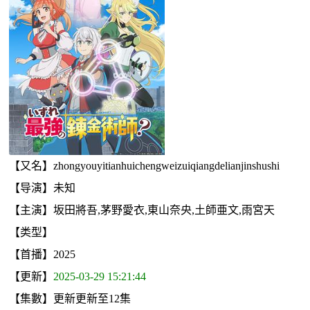
【又名】zhongyouyitianhuichengweizuiqiangdelianjinshushi
【导演】未知
【主演】坂田將吾,茅野愛衣,東山奈央,土師亜文,雨宮天
【类型】
【首播】2025
【更新】
2025-03-29 15:21:44
【集數】更新更新至12集