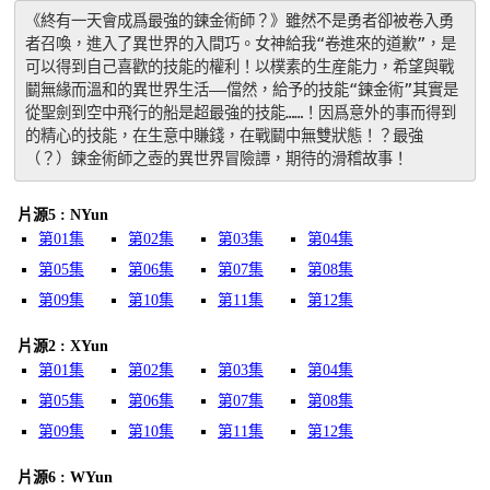
《終有一天會成爲最強的鍊金術師？》雖然不是勇者卻被卷入勇
者召喚，進入了異世界的入間巧。女神給我“卷進來的道歉”，是
可以得到自己喜歡的技能的權利！以樸素的生産能力，希望與戰
鬭無緣而溫和的異世界生活——儅然，給予的技能“鍊金術”其實是
從聖劍到空中飛行的船是超最強的技能……！因爲意外的事而得到
的精心的技能，在生意中賺錢，在戰鬭中無雙狀態！？最強
（？）鍊金術師之壺的異世界冒險譚，期待的滑稽故事！
片源5 : NYun
第01集
第02集
第03集
第04集
第05集
第06集
第07集
第08集
第09集
第10集
第11集
第12集
片源2 : XYun
第01集
第02集
第03集
第04集
第05集
第06集
第07集
第08集
第09集
第10集
第11集
第12集
片源6 : WYun