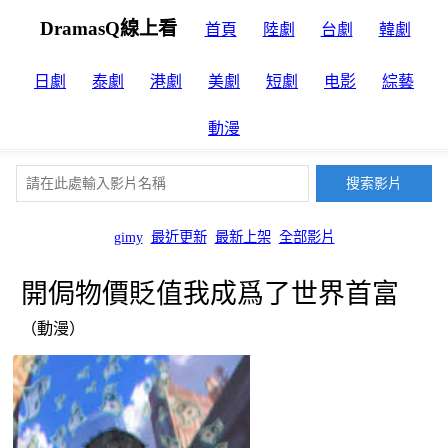
DramasQ線上看
首頁
陸劇
台劇
韓劇
日劇
泰劇
港劇
美劇
短劇
电影
綜藝
動漫
gimy
最近更新
最新上架
全部影片
開侷物價貶值我成爲了世界首富
（動漫）