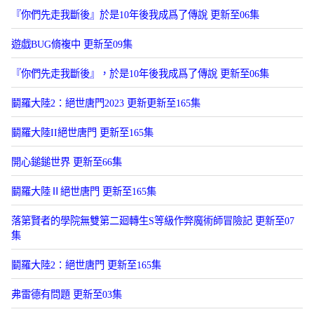
『你們先走我斷後』於是10年後我成爲了傳說 更新至06集
遊戯BUG脩複中 更新至09集
『你們先走我斷後』，於是10年後我成爲了傳說 更新至06集
鬭羅大陸2：絕世唐門2023 更新更新至165集
鬭羅大陸II絕世唐門 更新至165集
開心鎚鎚世界 更新至66集
鬭羅大陸Ⅱ絕世唐門 更新至165集
落第賢者的學院無雙第二廻轉生S等級作弊魔術師冒險記 更新至07
集
鬭羅大陸2：絕世唐門 更新至165集
弗雷德有問題 更新至03集