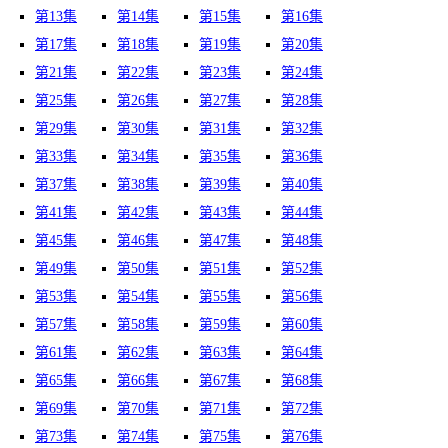
第13集
第14集
第15集
第16集
第17集
第18集
第19集
第20集
第21集
第22集
第23集
第24集
第25集
第26集
第27集
第28集
第29集
第30集
第31集
第32集
第33集
第34集
第35集
第36集
第37集
第38集
第39集
第40集
第41集
第42集
第43集
第44集
第45集
第46集
第47集
第48集
第49集
第50集
第51集
第52集
第53集
第54集
第55集
第56集
第57集
第58集
第59集
第60集
第61集
第62集
第63集
第64集
第65集
第66集
第67集
第68集
第69集
第70集
第71集
第72集
第73集
第74集
第75集
第76集