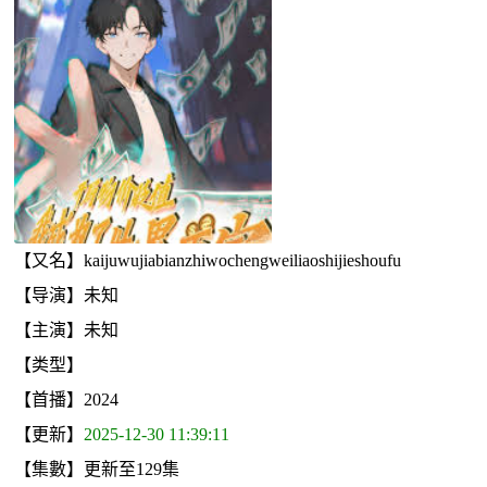
【又名】kaijuwujiabianzhiwochengweiliaoshijieshoufu
【导演】未知
【主演】未知
【类型】
【首播】2024
【更新】
2025-12-30 11:39:11
【集數】更新至129集