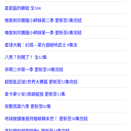
星星狐的躰騐 全104
喒家劍宗團寵小師妹第二季 更新至5集完结
喒家劍宗團寵小師妹第一季 更新至6集完结
星球大戰：幻境—第九個絕地武士 8集全
八男？別閙了！ 全12集
茶啊二中第一季 更新至10集完结
超智能足球2世界大賽篇 更新至52集完结
星卡夢少女5奇跡綻放 更新至11集
有獸焉第六季 更新至02集
地球被撞後我持槍縱橫末世！ 更新至50集完结
某科學的超電磁砲S 更新至24集完结