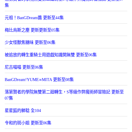
集
元祖！BanGDream醬 更新至44集
梅比烏斯之塵 更新更新至05集
少女怪獸焦糖味 更新至06集
被追放的轉生重騎士用遊戯知識開無雙 更新至06集
尼古喵喵 更新至06集
BanGDream!YUME∞MITA 更新至08集
落第賢者的學院無雙第二廻轉生，S等級作弊魔術師冒險記 更新至
07集
星星狐的躰騐 全104
令和的斑小姐 更新至06集