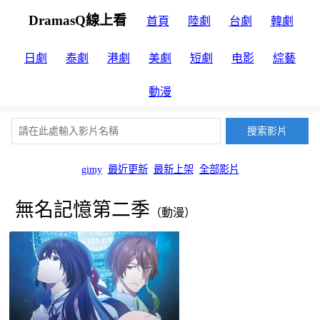
DramasQ線上看
首頁
陸劇
台劇
韓劇
日劇
泰劇
港劇
美劇
短劇
电影
綜藝
動漫
gimy
最近更新
最新上架
全部影片
無名記憶第二季
（動漫）