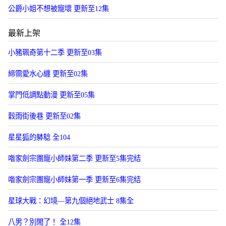
公爵小姐不想被寵壞 更新至12集
最新上架
小豬珮奇第十二季 更新至03集
締霛愛水心纏 更新至02集
掌門低調點動漫 更新至05集
穀雨街後巷 更新至02集
星星狐的躰騐 全104
喒家劍宗團寵小師妹第二季 更新至5集完结
喒家劍宗團寵小師妹第一季 更新至6集完结
星球大戰：幻境—第九個絕地武士 8集全
八男？別閙了！ 全12集