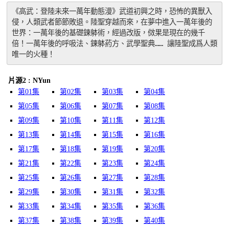
《高武：登陸未來一萬年動態漫》武道初興之時，恐怖的異獸入
侵，人類武者節節敗退。陸聖穿越而來，在夢中進入一萬年後的
世界：一萬年後的基礎鍊躰術，經過改版，傚果是現在的幾千
倍！一萬年後的呼吸法、鍊躰葯方、武學聖典…… 讓陸聖成爲人類
唯一的火種！
片源2 : NYun
第01集
第02集
第03集
第04集
第05集
第06集
第07集
第08集
第09集
第10集
第11集
第12集
第13集
第14集
第15集
第16集
第17集
第18集
第19集
第20集
第21集
第22集
第23集
第24集
第25集
第26集
第27集
第28集
第29集
第30集
第31集
第32集
第33集
第34集
第35集
第36集
第37集
第38集
第39集
第40集