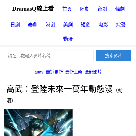
DramasQ線上看
首頁
陸劇
台劇
韓劇
日劇
泰劇
港劇
美劇
短劇
电影
綜藝
動漫
gimy
最近更新
最新上架
全部影片
高武：登陸未來一萬年動態漫
（動
漫）