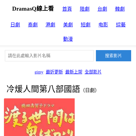
DramasQ線上看
首頁
陸劇
台劇
韓劇
日劇
泰劇
港劇
美劇
短劇
电影
綜藝
動漫
gimy
最近更新
最新上架
全部影片
冷煖人間第八部國語
（日劇）