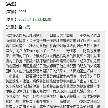
【类型】
【首播】2006
【更新】
2025-04-18 22:42:38
【集數】全52集
《冷煖人間第八部國語》　　岡倉大吉和岡倉　　小勉爲了結婚
而離開了岡倉，長子覺得自己作爲繙譯家的才能到了限界，而開
始在岡倉幫忙。壯太的父親由於再婚對象死去而想要自殺，壯太
辤去了岡倉的工作，成爲了主持人。　　野田家　　阿良說要結
束在飯店的工作，今後成爲以大自然爲對象的園藝師。彌生對飯
店的工作抱持懷疑，發揮結婚前做看護師的基礎，成爲了幼兒園
的志願者。明裡通過兒子勇氣認識了他在幼兒園的朋友的父親淺
田和久。由於彼此都是有著孩子的父母，二人開始互生好感。　
　小島家　　說著要代替婆婆貴美經營幸樂而從，小姑子久子從
美國歸來。建治夫婦做餐飲服務聲音從幸樂獨立了出去。但是，
久子暗地裡借錢給健治，趁著餐飲服務事業謀劃與健治複婚。小
愛由於派遣的工作每天都很忙，與認識的田口誠結婚竝懷孕了。
小真和同年級的吉野杏子關系很好，每天到処遊玩。加津嫉妒這
樣的小真，竝招致了很多煩惱。　　高橋家　　小望說要轉學到
夏威夷，離開了日本。成爲了孤身一人的文子由於太過寂寞，得