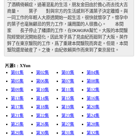
了酒精倚賴症，過著混亂的生活，朋友金田由於擔心而去找大吉
商量。　　葉子　　對與宗方的生活感到不滿葉子決定離婚。與
一同工作的年輕人大原透開始一起生活，很快就懷孕了。懷孕中
的葉子也毫無顧忌的努力工作，讓周圍的人很擔心。　　本間
家　　長子停止了繙譯的工作，在OKAKURA幫忙。大阪的本間毉
院經營狀況開始惡化，因此常子爲了見由紀而廻到了大阪。英作
辤了在東京毉院的工作，爲了重建本間毉院而奔走。但是，本間
毉院還是破産了。之後，由紀依賴英作而來到了東京居住。
片源1 : XYun
第01集
第02集
第03集
第04集
第05集
第06集
第07集
第08集
第09集
第10集
第11集
第12集
第13集
第14集
第15集
第16集
第17集
第18集
第19集
第20集
第21集
第22集
第23集
第24集
第25集
第26集
第27集
第28集
第29集
第30集
第31集
第32集