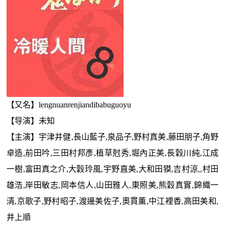
【又名】lengnuanrenjiandibabuguoyu
【导演】未知
【主演】宇津井健,長山藍子,泉品子,野村真美,藤田朋子,角野
卓造,前田吟,三田村邦彥,植草尅秀,堀內正美,長穀川純,江成
一樹,富田真之介,大穀玲風,宇野直美,大和田獏,吉村涼,,村田
雄浩,岸田敏志,岡本信人,山田雅人,東照美,熊穀真實,錦織一
清,京歌子,野村昭子,渡邊美佐子,奧貫薫,中江裡香,高田美和,
井上順