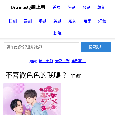
DramasQ線上看
首頁
陸劇
台劇
韓劇
日劇
泰劇
港劇
美劇
短劇
电影
綜藝
動漫
gimy
最近更新
最新上架
全部影片
不喜歡色色的我嗎？
（日劇）