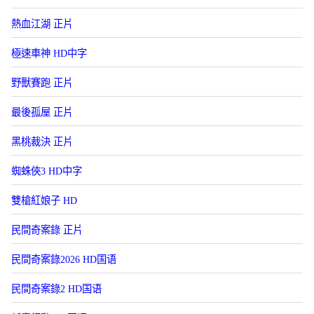
熱血江湖 正片
極速車神 HD中字
野獸賽跑 正片
最後孤屋 正片
黑桃裁決 正片
蜘蛛俠3 HD中字
雙槍紅娘子 HD
民間奇案錄 正片
民間奇案錄2026 HD国语
民間奇案錄2 HD国语