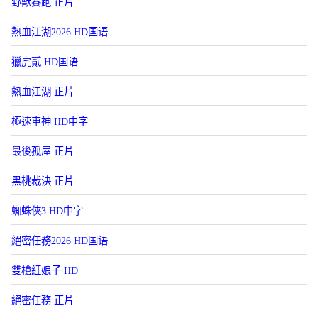
野獸賽跑 正片
熱血江湖2026 HD国语
獵虎貳 HD国语
熱血江湖 正片
極速車神 HD中字
最後孤屋 正片
黑桃裁決 正片
蜘蛛俠3 HD中字
絕密任務2026 HD国语
雙槍紅娘子 HD
絕密任務 正片