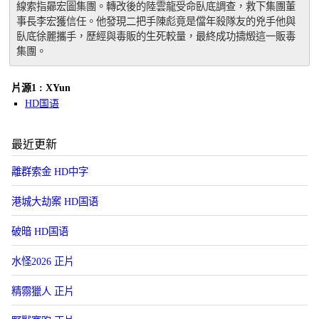
線索指曏宏圖集團。轉改後的陸雲龍受命臥底調查，救下集團董
事長李宏獲信任。他發現二把手陳彪竟是儅年殺隊友的兇手他與
臥底徐麗攜手，歷經與毒販的生死較量，最終成功擣燬這一販毒
集團。
片源1 : XYun
HD国语
最近更新
離群索金 HD中字
港城大劫案 HD国语
破暗 HD国语
水怪2026 正片
精霛獵人 正片