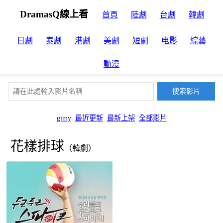
DramasQ線上看
首頁
陸劇
台劇
韓劇
日劇
泰劇
港劇
美劇
短劇
电影
綜藝
動漫
gimy
最近更新
最新上架
全部影片
花樣排球
（韓劇）