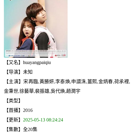
【又名】huayangpaiqiu
【导演】未知
【主演】宋再臨,黃勝妍,李泰煥,申譞洙,薑熙,金炳春,荷承裡,
金秉世,徐藝華,裴振雄,吳代煥,趙潤宇
【类型】
【首播】2016
【更新】
2025-05-13 08:24:24
【集數】全20集