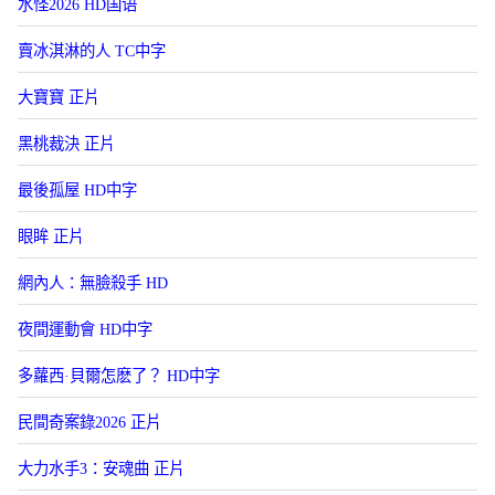
水怪2026 HD国语
賣冰淇淋的人 TC中字
大寶寶 正片
黑桃裁決 正片
最後孤屋 HD中字
眼眸 正片
網內人：無臉殺手 HD
夜間運動會 HD中字
多蘿西·貝爾怎麽了？ HD中字
民間奇案錄2026 正片
大力水手3：安魂曲 正片