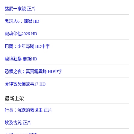
猛屍一家親 正片
鬼玩人6：鍊獄 HD
霛魂伴侶2026 HD
巴蘭：少年尋蹤 HD中字
秘境狂蟒 更新HD
恐懼之夜：真實霛異錄 HD中字
菲律賓恐怖故事17 HD
最新上架
行長：沉默的救世主 正片
埃及古咒 正片