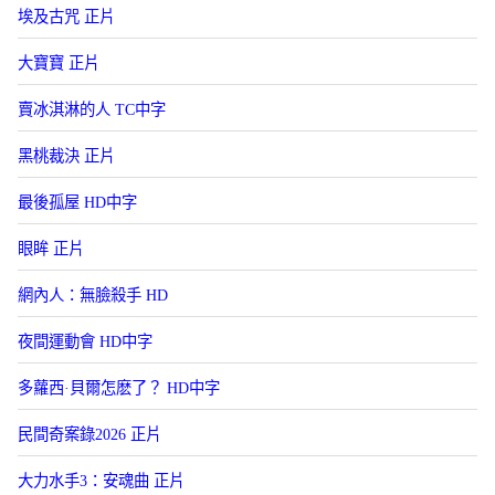
埃及古咒 正片
大寶寶 正片
賣冰淇淋的人 TC中字
黑桃裁決 正片
最後孤屋 HD中字
眼眸 正片
網內人：無臉殺手 HD
夜間運動會 HD中字
多蘿西·貝爾怎麽了？ HD中字
民間奇案錄2026 正片
大力水手3：安魂曲 正片