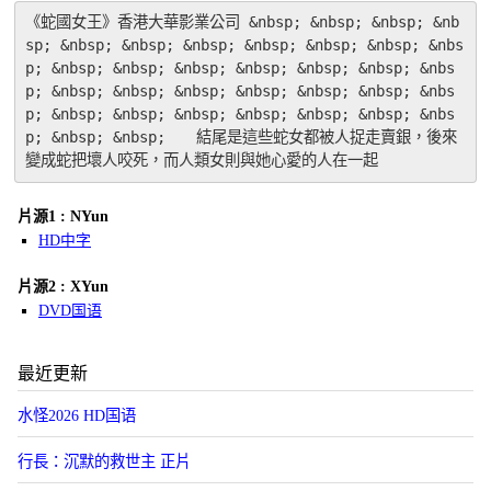
《蛇國女王》香港大華影業公司 &nbsp; &nbsp; &nbsp; &nb
sp; &nbsp; &nbsp; &nbsp; &nbsp; &nbsp; &nbsp; &nbs
p; &nbsp; &nbsp; &nbsp; &nbsp; &nbsp; &nbsp; &nbs
p; &nbsp; &nbsp; &nbsp; &nbsp; &nbsp; &nbsp; &nbs
p; &nbsp; &nbsp; &nbsp; &nbsp; &nbsp; &nbsp; &nbs
p; &nbsp; &nbsp;　　結尾是這些蛇女都被人捉走賣銀，後來
變成蛇把壞人咬死，而人類女則與她心愛的人在一起
片源1 : NYun
HD中字
片源2 : XYun
DVD国语
最近更新
水怪2026 HD国语
行長：沉默的救世主 正片