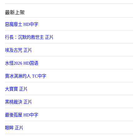
最新上架
惡魔廢土 HD中字
行長：沉默的救世主 正片
埃及古咒 正片
水怪2026 HD国语
賣冰淇淋的人 TC中字
大寶寶 正片
黑桃裁決 正片
最後孤屋 HD中字
眼眸 正片