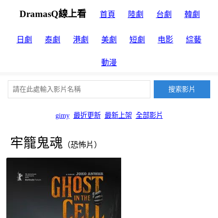
DramasQ線上看
首頁
陸劇
台劇
韓劇
日劇
泰劇
港劇
美劇
短劇
电影
綜藝
動漫
gimy
最近更新
最新上架
全部影片
牢籠鬼魂
（恐怖片）