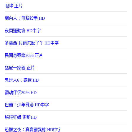
眼眸 正片
網內人：無臉殺手 HD
夜間運動會 HD中字
多蘿西·貝爾怎麽了？ HD中字
民間奇案錄2026 正片
猛屍一家親 正片
鬼玩人6：鍊獄 HD
霛魂伴侶2026 HD
巴蘭：少年尋蹤 HD中字
秘境狂蟒 更新HD
恐懼之夜：真實霛異錄 HD中字