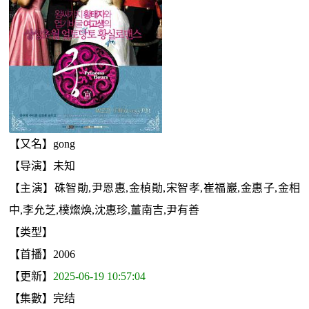
【又名】gong
【导演】未知
【主演】硃智勛,尹恩惠,金楨勛,宋智孝,崔福巖,金惠子,金相
中,李允芝,樸燦煥,沈惠珍,薑南吉,尹有善
【类型】
【首播】2006
【更新】
2025-06-19 10:57:04
【集數】完结