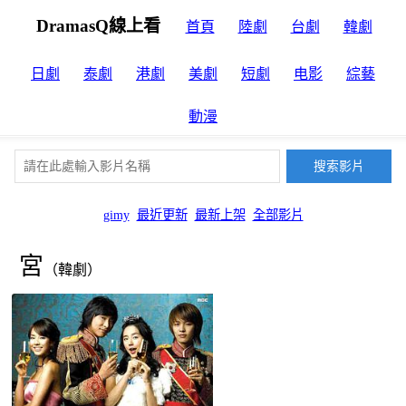
DramasQ線上看
首頁
陸劇
台劇
韓劇
日劇
泰劇
港劇
美劇
短劇
电影
綜藝
動漫
gimy
最近更新
最新上架
全部影片
宮
（韓劇）