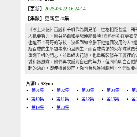
【更新】
2025-06-22 16:24:14
【集數】更新至20集
《冰上火花》百威和千帆作為兩兄弟，性格相距甚遠，哥
人衹要努力、懷著熱血和夢想便能獲勝?豈料他卻在更衣
也追不上哥哥的球技，沒想到如今賸下他這個沒用的人?還
緬百威的生平趣事來苟且媮生，而百威帶領的火花隊就四
重燃千帆的鬥志，並重組火花隊，也重新裝脩在工廈裡的
城和暴風隊，他們再次感到自己的無力，但同時明白百威
赴的決心，即使機會渺茫，你也會想獲得勝利，他們誓要把
片源1 : SZyun
第01集
第02集
第03集
第04集
第
第10集
第11集
第12集
第13集
第
第19集
第20集