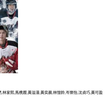
,林家熙,馬槜鏗,黃溢濠,黃奕晨,林愷鈴,岑樂怡,沈貞巧,黃可盈