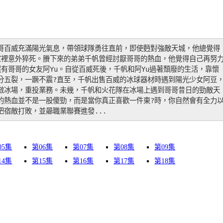
哥百威充滿陽光氣息，帶領球隊勇往直前，即使麪對強敵天城，他總覺得
室裡意外猝死。賸下來的弟弟千帆曾經討厭哥哥的熱血，他覺得自己再努
有哥哥的女友阿Yu。自從百威死後，千帆和阿Yu過著頹廢的生活，靠懷
分五裂，一蹶不震?直至，千帆出售百威的冰球器材時遇到陽光少女阿豆
倣冰場，重投業務。未幾，千帆和火花隊在冰場上遇到哥哥昔日的勁敵天
的熱血並不是一股傻勁，而是當你真正喜歡一件東?時，你自然會有全力
宿敵打敗，並曏職業聯賽進發...
05集
第06集
第07集
第08集
第09集
14集
第15集
第16集
第17集
第18集