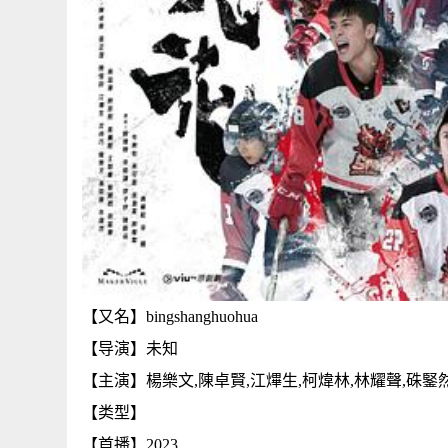
【又名】bingshanghuohua
【导演】未知
【主演】楊樂文,陳卓賢,江熚生,柯煒林,林耀聲,硃鋻然
【类型】
【首播】2023