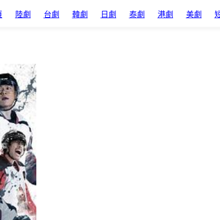
頁
陸劇
台劇
韓劇
日劇
泰劇
港劇
美劇