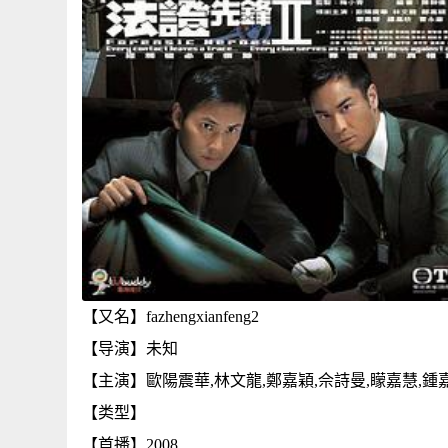
【又名】fazhengxianfeng2
【导演】未知
【主演】歐陽震華,林文龍,鄭嘉穎,佘詩曼,矇嘉慧,鍾
【类型】
【首播】2008