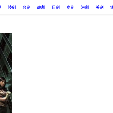
頁
陸劇
台劇
韓劇
日劇
泰劇
港劇
美劇