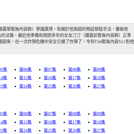
（歐陽震華暫無內容飾）學識廣博，有賴於他高超的物証檢騐手法，屢破奇
色的法毉，最近他準備和相戀多年的女友汀汀（鍾嘉訢暫無內容飾）正準
英國廻來，在一次炸彈危機中安全引爆了炸彈了，令到Tim暫無內容Sir對他
05集
第06集
第07集
第08集
第09集
14集
第15集
第16集
第17集
第18集
23集
第24集
第25集
第26集
第27集
05集
第06集
第07集
第08集
第09集
14集
第15集
第16集
第17集
第18集
23集
第24集
第25集
第26集
第27集