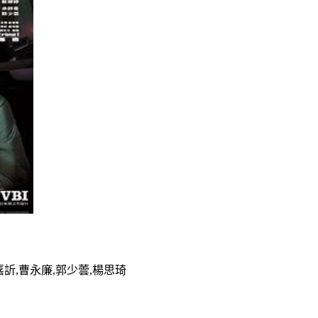
嘉訢,曹永廉,郭少蕓,楊思琦