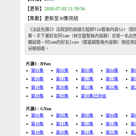
【更新】
2026-07-02 21:39:56
【集數】更新至30集完结
《法証先鋒2》法政部的高級化騐師Tim暫無內容Sir
案。手下兼好友阿Sam（林文龍暫無內容飾）亦是一名出
備結婚。阿Sam的好友Ivan（鄭嘉穎暫無內容飾）剛從
另眼相看。
片源3 : BYun
第01集
第02集
第03集
第04集
第
第10集
第11集
第12集
第13集
第
第19集
第20集
第21集
第22集
第
第28集
第29集
第30集已完结
片源2 : GYun
第01集
第02集
第03集
第04集
第
第10集
第11集
第12集
第13集
第
第19集
第20集
第21集
第22集
第