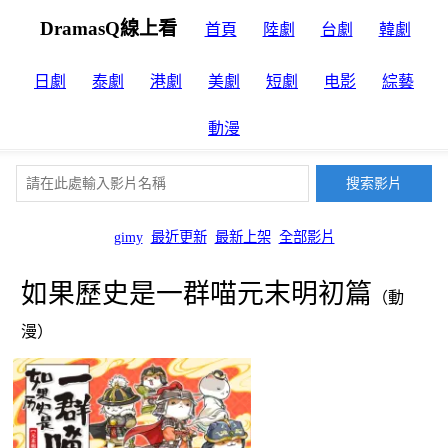
DramasQ線上看
首頁
陸劇
台劇
韓劇
日劇
泰劇
港劇
美劇
短劇
电影
綜藝
動漫
gimy
最近更新
最新上架
全部影片
如果歷史是一群喵元末明初篇
（動
漫）