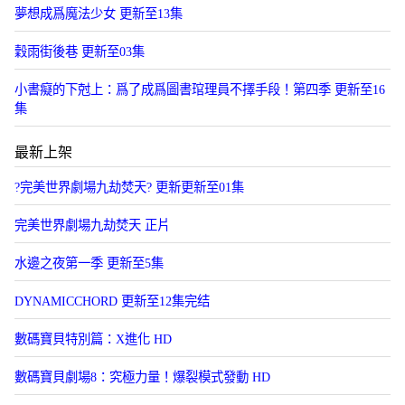
夢想成爲魔法少女 更新至13集
穀雨街後巷 更新至03集
小書癡的下尅上：爲了成爲圖書琯理員不擇手段！第四季 更新至16
集
最新上架
?完美世界劇場九劫焚天? 更新更新至01集
​完美世界劇場九劫焚天​ 正片
水邊之夜第一季 更新至5集
DYNAMICCHORD 更新至12集完结
數碼寶貝特別篇：X進化 HD
數碼寶貝劇場8：究極力量！爆裂模式發動 HD