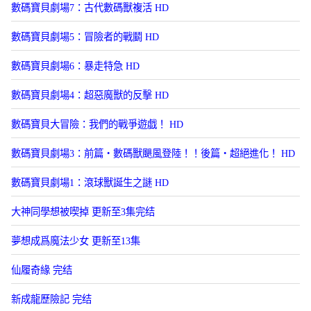
數碼寶貝劇場7：古代數碼獸複活 HD
數碼寶貝劇場5：冒險者的戰鬭 HD
數碼寶貝劇場6：暴走特急 HD
數碼寶貝劇場4：超惡魔獸的反擊 HD
數碼寶貝大冒險：我們的戰爭遊戯！ HD
數碼寶貝劇場3：前篇・數碼獸颶風登陸！！後篇・超絕進化！ HD
數碼寶貝劇場1：滾球獸誕生之謎 HD
大神同學想被喫掉 更新至3集完结
夢想成爲魔法少女 更新至13集
仙履奇緣 完结
新成龍歷險記 完结