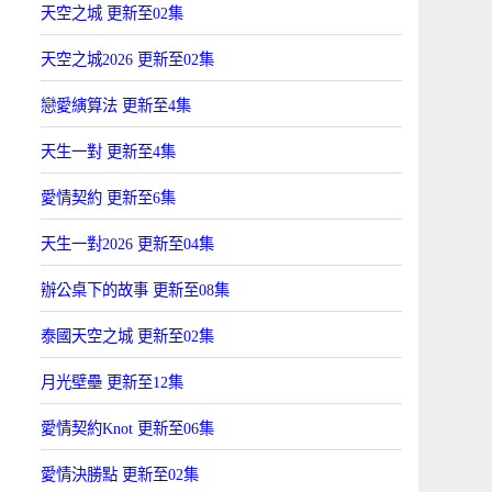
天空之城 更新至02集
天空之城2026 更新至02集
戀愛縯算法 更新至4集
天生一對 更新至4集
愛情契約 更新至6集
天生一對2026 更新至04集
辦公桌下的故事 更新至08集
泰國天空之城 更新至02集
月光壁壘 更新至12集
愛情契約Knot 更新至06集
愛情決勝點 更新至02集