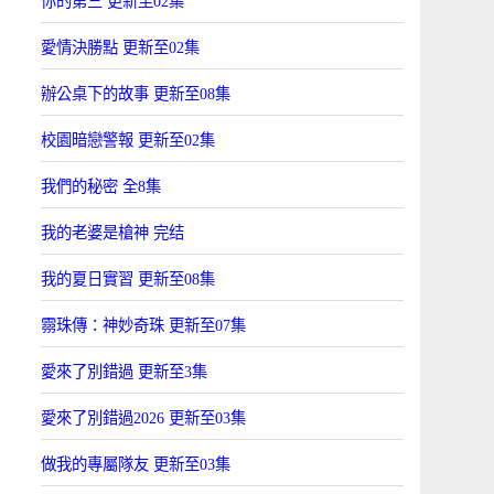
你的第三 更新至02集
愛情決勝點 更新至02集
辦公桌下的故事 更新至08集
校園暗戀警報 更新至02集
我們的秘密 全8集
我的老婆是槍神 完结
我的夏日實習 更新至08集
霛珠傳：神妙奇珠 更新至07集
愛來了別錯過 更新至3集
愛來了別錯過2026 更新至03集
做我的專屬隊友 更新至03集