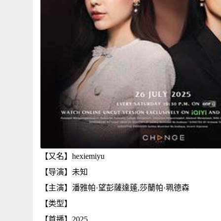
【又名】hexiemiyu
【导演】未知
【主演】潘雅帕·望彭薩達蓬,莎蘭帕·珮德森
【类型】
【首播】2025