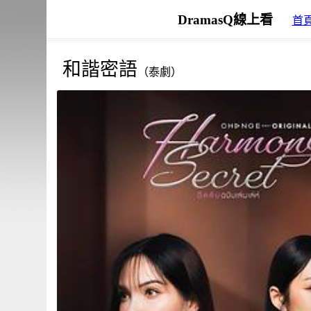
DramasQ線上看
首
和諧密語
（泰劇）