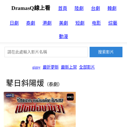
DramasQ線上看
首頁
陸劇
台劇
韓劇
日劇
泰劇
港劇
美劇
短劇
电影
綜藝
動漫
gimy
最近更新
最新上架
全部影片
鼕日斜陽煖
（泰劇）