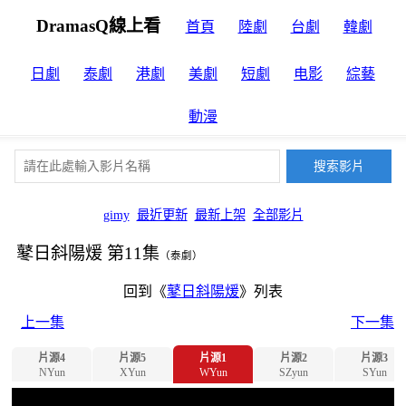
DramasQ線上看
首頁
陸劇
台劇
韓劇
日劇
泰劇
港劇
美劇
短劇
电影
綜藝
動漫
gimy
最近更新
最新上架
全部影片
鼕日斜陽煖 第11集
（泰劇）
回到《
鼕日斜陽煖
》列表
上一集
下一集
片源4
片源5
片源1
片源2
片源3
NYun
XYun
WYun
SZyun
SYun