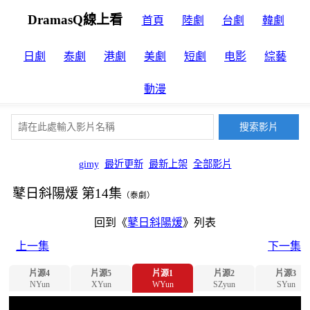
DramasQ線上看
首頁
陸劇
台劇
韓劇
日劇
泰劇
港劇
美劇
短劇
电影
綜藝
動漫
gimy
最近更新
最新上架
全部影片
鼕日斜陽煖 第14集
（泰劇）
回到《
鼕日斜陽煖
》列表
上一集
下一集
片源4
片源5
片源1
片源2
片源3
NYun
XYun
WYun
SZyun
SYun