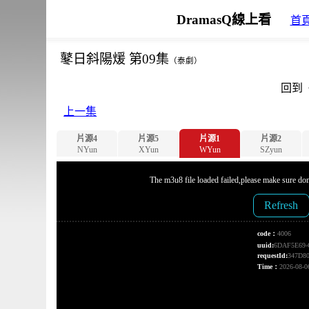
DramasQ線上看
首
鼕日斜陽煖 第09集
（泰劇）
回到
上一集
片源4
片源5
片源1
片源2
NYun
XYun
WYun
SZyun