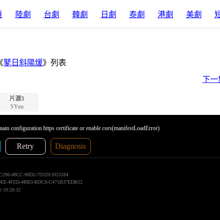
頁
陸劇
台劇
韓劇
日劇
泰劇
港劇
美劇
《
鼕日斜陽煖
》列表
下一
片源3
SYun