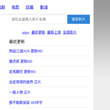
短劇
电影
綜藝
動漫
gimy
最近更新
最新上架
全部影片
最近更新
熱血江湖2026 更新HD
獵虎貳 更新HD
走馬觀花 更新HD
出走哥哥的彼界 正片
一般人物 正片
那不勒斯盲區 HD中字