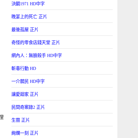
決鬭1971 HD中字
晚宴上的死亡 正片
最後孤屋 正片
奇怪的零食店錢天堂 正片
網內人：無臉殺手 HD中字
斬毒行動 HD
一介辳民 HD中字
讓愛廻家 正片
民間奇案錄2 正片
涅
生霛 正片
絢爛一刻 正片