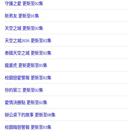
守護之愛 更新至02集
新男友 更新至01集
天空之城 更新至02集
天空之城2026 更新至02集
泰國天空之城 更新至02集
龍婆虎 更新更新至05集
校園戀愛警報 更新至02集
你的第三 更新至02集
愛情決勝點 更新至02集
辦公桌下的故事 更新至08集
校園暗戀警報 更新至03集