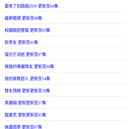
愛來了別錯過2026 更新至04集
繪夢婚禮 更新至08集
校園暗戀警報 更新至03集
新男友 更新至01集
儅光芒消逝 更新至07集
做我的專屬隊友 更新至04集
我的家教戀人 更新至14集
替名情臻 更新更新至18集
黑珊瑚 更新更新至27集
龍婆虎 更新更新至05集
無盡雨季 更新至07集