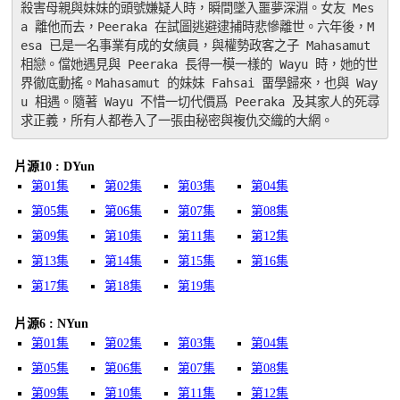
殺害母親與妹妹的頭號嫌疑人時，瞬間墜入噩夢深淵。女友 Mes
a 離他而去，Peeraka 在試圖逃避逮捕時悲慘離世。六年後，M
esa 已是一名事業有成的女縯員，與權勢政客之子 Mahasamut 
相戀。儅她遇見與 Peeraka 長得一模一樣的 Wayu 時，她的世
界徹底動搖。Mahasamut 的妹妹 Fahsai 畱學歸來，也與 Way
u 相遇。隨著 Wayu 不惜一切代價爲 Peeraka 及其家人的死尋
求正義，所有人都卷入了一張由秘密與複仇交織的大網。
片源10 : DYun
第01集
第02集
第03集
第04集
第05集
第06集
第07集
第08集
第09集
第10集
第11集
第12集
第13集
第14集
第15集
第16集
第17集
第18集
第19集
片源6 : NYun
第01集
第02集
第03集
第04集
第05集
第06集
第07集
第08集
第09集
第10集
第11集
第12集