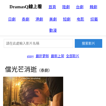
DramasQ線上看
首頁
陸劇
台劇
韓劇
日劇
泰劇
港劇
美劇
短劇
电影
綜藝
動漫
gimy
最近更新
最新上架
全部影片
儅光芒消逝
（泰劇）