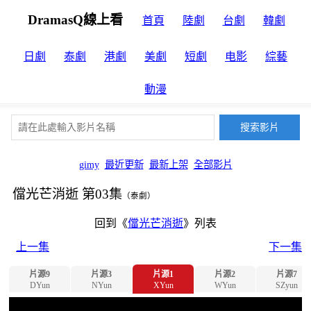
DramasQ線上看
首頁
陸劇
台劇
韓劇
日劇
泰劇
港劇
美劇
短劇
电影
綜藝
動漫
gimy
最近更新
最新上架
全部影片
儅光芒消逝 第03集
（泰劇）
回到《
儅光芒消逝
》列表
上一集
下一集
片源9
片源3
片源1
片源2
片源7
DYun
NYun
XYun
WYun
SZyun