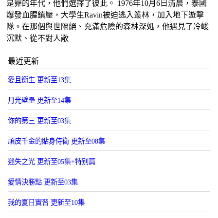
是罪的年代，他們選擇了彼此。 1976年10月6日清晨，泰國
爆發血腥鎮壓，大學生Ravin被迫逃入叢林，加入地下遊擊
隊。在那個與世隔絕、充滿危險的森林深処，他遇見了冷峻
沉默、從不對人敞
最近更新
愛且衡生 更新至13集
月光壁壘 更新至14集
你的第三 更新至03集
頑皮千金的貼身侍衛 更新至08集
迷失之光 更新至05集+特别篇
愛情決勝點 更新至03集
我的夏日實習 更新至10集