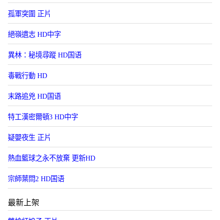
孤軍突圍 正片
絕嶺遺志 HD中字
異林：秘境尋蹤 HD国语
毒戰行動 HD
末路追兇 HD国语
特工漢密爾頓3 HD中字
疑嬰夜生 正片
熱血籃球之永不放棄 更新HD
宗師葉問2 HD国语
最新上架