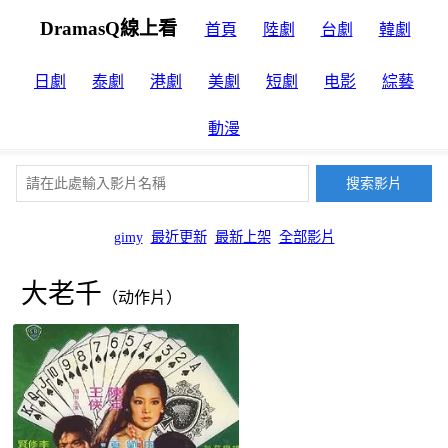
DramasQ線上看
首頁
陸劇
台劇
韓劇
日劇
泰劇
港劇
美劇
短劇
电影
綜藝
動漫
gimy
最近更新
最新上架
全部影片
大老千
（动作片）