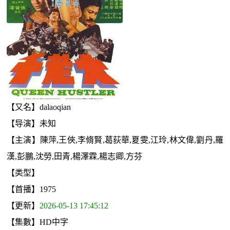
【又名】dalaoqian
【导演】未知
【主演】陳萍,王俠,李脩賢,葛荻華,夏雯,江玲,林文偉,劉丹,羅
漢,彭鵬,沈勞,田青,楊澤霖,楊志卿,方芬
【类型】
【首播】1975
【更新】
2026-05-13 17:45:12
【集數】HD中字