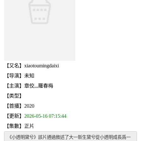
【又名】xiaotoumingdaixi
【导演】未知
【主演】章佼,,,羅春梅
【类型】
【首播】2020
【更新】
2026-05-16 07:15:44
【集數】正片
《小透明黛兮》該片通過敘述了大一新生黛兮從小透明成長爲一