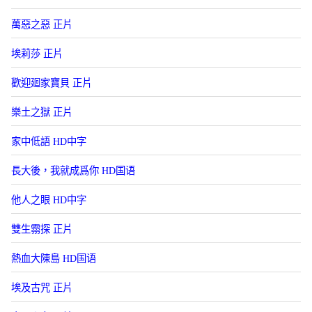
萬惡之惡 正片
埃莉莎 正片
歡迎廻家寶貝 正片
樂土之獄 正片
家中低語 HD中字
長大後，我就成爲你 HD国语
他人之眼 HD中字
雙生霛探 正片
熱血大陳島 HD国语
埃及古咒 正片