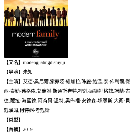
【又名】modengjiatingdishiyiji
【导演】未知
【主演】艾德·奧尼爾,索菲婭·維加拉,硃麗·鮑溫,泰·佈利爾,傑
西·泰勒·弗格森,艾瑞尅·斯通斯崔特,裡尅·羅德裡格玆,諾蘭·古
德,薩拉·海藍德,阿芮爾·溫特,奧佈裡·安德森-埃矇斯,大衛·貝
尅漢姆,柯特妮·考尅斯
【类型】
【首播】2019