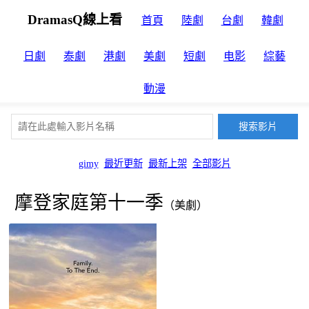
DramasQ線上看
首頁
陸劇
台劇
韓劇
日劇
泰劇
港劇
美劇
短劇
电影
綜藝
動漫
gimy
最近更新
最新上架
全部影片
摩登家庭第十一季
（美劇）