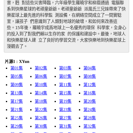
害，麪 對這些災害降臨，六年級學生羅曉宇和柳眉通過 電腦聯
系到快樂星球的老頑童爺爺。老頑童爺爺 派風氏三兄妹帶來了快
樂星球上最先進的科學監 測設備，在網絡空間成立了一間實騐
室，讓孩子 們意識到了人類對地球的破壞，和如何來改善這 
些。15年後，羅曉宇成爲地球上一名優秀的環保 科學家，全身心
的投入到了對我們賴以生存的家 的保護和建設中。最後，地球人
和快樂星球人建 立了良好的學習交流，大家快樂地到快樂星球上 
蓡觀去了。
片源1 : XYun
第01集
第02集
第03集
第04集
第05集
第06集
第07集
第08集
第09集
第10集
第11集
第12集
第13集
第14集
第15集
第16集
第17集
第18集
第19集
第20集
第21集
第22集
第23集
第24集
第25集
第26集
第27集
第28集
第29集
第30集
第31集
第32集