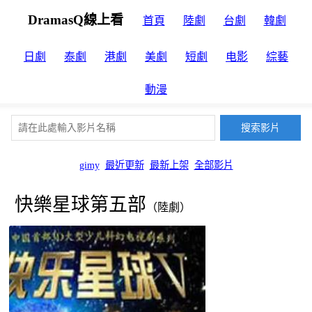
DramasQ線上看
首頁
陸劇
台劇
韓劇
日劇
泰劇
港劇
美劇
短劇
电影
綜藝
動漫
gimy
最近更新
最新上架
全部影片
快樂星球第五部
（陸劇）