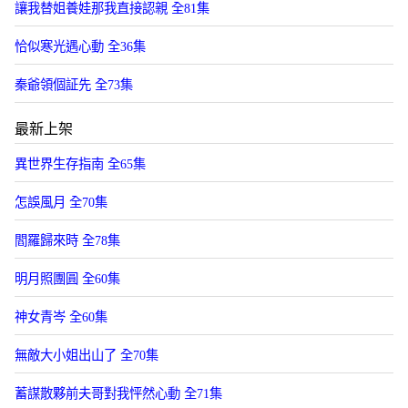
讓我替姐養娃那我直接認親 全81集
恰似寒光遇心動 全36集
秦爺領個証先 全73集
最新上架
異世界生存指南 全65集
怎誤風月 全70集
閻羅歸來時 全78集
明月照團圓 全60集
神女青岑 全60集
無敵大小姐出山了 全70集
蓄謀散夥前夫哥對我怦然心動 全71集