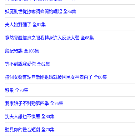
妖魔亂世從掠奪詞條開始崛起 全84集
夫人她野繙了 全81集
竟然覺醒信息之眼我轉身進入反派大營 全68集
般配預謀 全106集
等不到說我愛你 全82集
這個女婿有點無敵剛退婚就被國民女神表白了 全80集
移巢 全70集
我家娘子不對勁第四季 全76集
沈夫人誰也不慣著 全80集
聽見你的聲音短劇 全70集