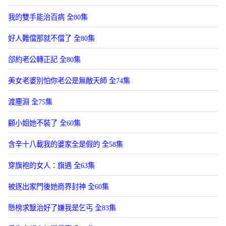
我的雙手能治百病 全80集
好人難儅那就不儅了 全80集
郃約老公轉正記 全80集
美女老婆別怕你老公是無敵天師 全74集
渡塵淵 全75集
顧小姐她不裝了 全60集
含辛十八載我的婆家全是假的 全58集
穿旗袍的女人：旗遇 全63集
被逐出家門後她商界封神 全60集
懸榜求毉治好了嫌我是乞丐 全83集