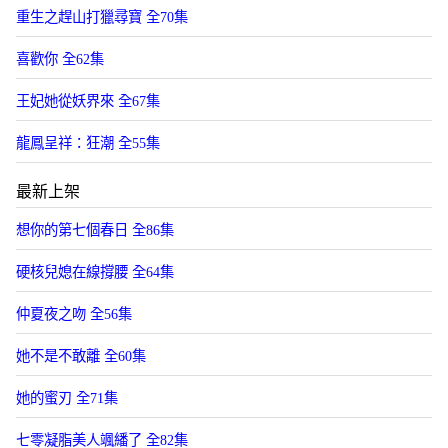
重生之趕山打獵尋寶 全70集
喜歡你 全62集
王妃她從妖界來 全67集
龍鳳呈祥：狂潮 全55集
最新上架
想你的第七個春日 全86集
硬核兒媳在線撐腰 全64集
仲夏夜之吻 全56集
她不是不敢離 全60集
她的蜜刃 全71集
七零凝脂美人颯繙了 全82集