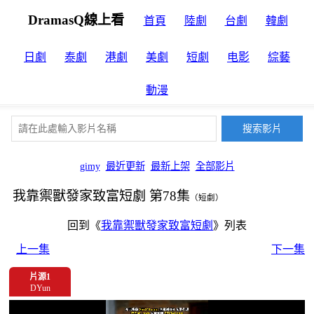
DramasQ線上看
首頁
陸劇
台劇
韓劇
日劇
泰劇
港劇
美劇
短劇
电影
綜藝
動漫
gimy
最近更新
最新上架
全部影片
我靠禦獸發家致富短劇 第78集
（短劇）
回到《
我靠禦獸發家致富短劇
》列表
上一集
下一集
片源1
DYun