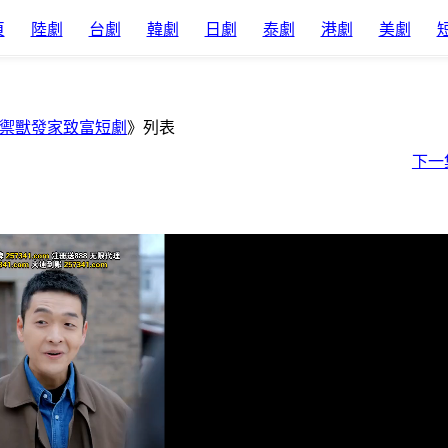
頁
陸劇
台劇
韓劇
日劇
泰劇
港劇
美劇
禦獸發家致富短劇
》列表
下一