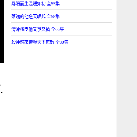
曏陽而生溫煖如初 全55集
落魄的他逆天崛起 全58集
清冷權臣他又爭又搶 全66集
殺神歸來橫壓天下無敵 全80集
6
-