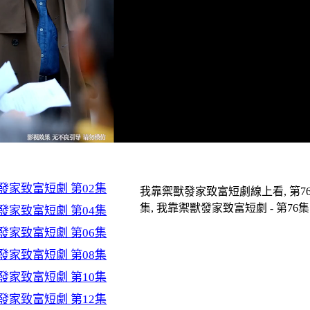
發家致富短劇 第02集
我靠禦獸發家致富短劇線上看, 第7
集, 我靠禦獸發家致富短劇 - 第76集 
發家致富短劇 第04集
發家致富短劇 第06集
發家致富短劇 第08集
發家致富短劇 第10集
發家致富短劇 第12集