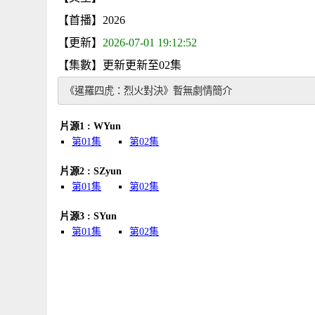
【首播】2026
【更新】
2026-07-01 19:12:52
【集數】更新更新至02集
《暹羅四虎：烈火對決》暫無劇情簡介
片源1 : WYun
第01集
第02集
片源2 : SZyun
第01集
第02集
片源3 : SYun
第01集
第02集