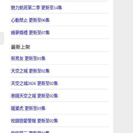
魅力航班第二季 更新至14集
心動禁止 更新至06集
繪夢婚禮 更新至07集
最新上架
新男友 更新至01集
天空之城 更新至02集
天空之城2026 更新至02集
泰國天空之城 更新至02集
龍婆虎 更新至03集
校園戀愛警報 更新至02集