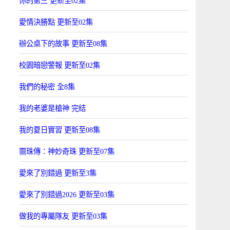
你的第三 更新至02集
愛情決勝點 更新至02集
辦公桌下的故事 更新至08集
校園暗戀警報 更新至02集
我們的秘密 全8集
我的老婆是槍神 完结
我的夏日實習 更新至08集
霛珠傳：神妙奇珠 更新至07集
愛來了別錯過 更新至3集
愛來了別錯過2026 更新至03集
做我的專屬隊友 更新至03集