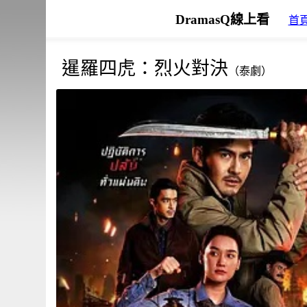
DramasQ線上看
首
暹羅四虎：烈火對決
（泰劇）