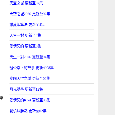
天空之城 更新至02集
天空之城2026 更新至02集
戀愛縯算法 更新至4集
天生一對 更新至4集
愛情契約 更新至6集
天生一對2026 更新至04集
辦公桌下的故事 更新至08集
泰國天空之城 更新至02集
月光壁壘 更新至12集
庫
愛情契約Knot 更新至06集
愛情決勝點 更新至02集