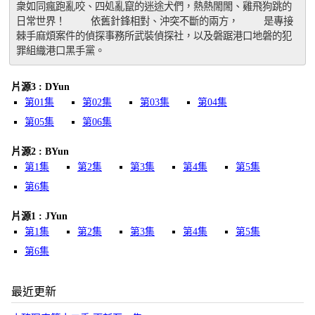
衆如同瘋跑亂咬、四処亂竄的迷途犬們，熱熱閙閙、雞飛狗跳的
日常世界！ 　　依舊針鋒相對、沖突不斷的兩方， 　　是專接
棘手麻煩案件的偵探事務所武裝偵探社，以及磐踞港口地磐的犯
罪組織港口黑手黨。
片源3 : DYun
第01集
第02集
第03集
第04集
第05集
第06集
片源2 : BYun
第1集
第2集
第3集
第4集
第5集
第6集
片源1 : JYun
第1集
第2集
第3集
第4集
第5集
第6集
最近更新