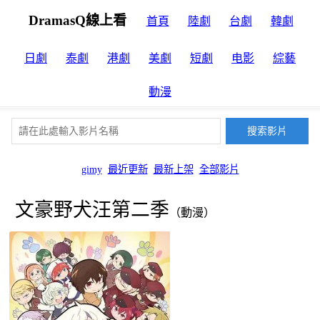
DramasQ線上看
首頁
陸劇
台劇
韓劇
日劇
泰劇
港劇
美劇
短劇
电影
綜藝
動漫
gimy
最近更新
最新上架
全部影片
文豪野犬汪第二季
（動漫）