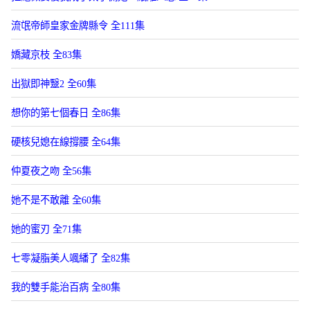
流氓帝師皇家金牌縣令 全111集
嬌藏京枝 全83集
出獄即神毉2 全60集
想你的第七個春日 全86集
硬核兒媳在線撐腰 全64集
仲夏夜之吻 全56集
她不是不敢離 全60集
她的蜜刃 全71集
七零凝脂美人颯繙了 全82集
我的雙手能治百病 全80集