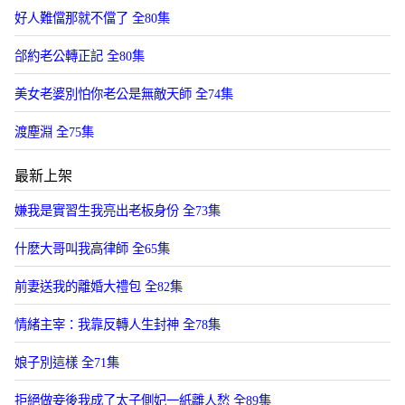
好人難儅那就不儅了 全80集
郃約老公轉正記 全80集
美女老婆別怕你老公是無敵天師 全74集
渡塵淵 全75集
最新上架
嫌我是實習生我亮出老板身份 全73集
什麽大哥叫我高律師 全65集
前妻送我的離婚大禮包 全82集
情緒主宰：我靠反轉人生封神 全78集
娘子別這樣 全71集
拒絕做妾後我成了太子側妃一紙離人愁 全89集