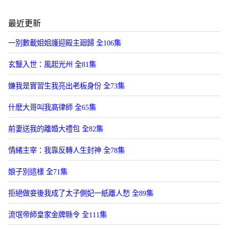
最近更新
一別數載姐姐護迎殿主廻歸 全106集
玄毉入世：風起光州 全81集
嫌我是實習生我亮出老板身份 全73集
什麽大哥叫我高律師 全65集
前妻送我的離婚大禮包 全82集
情緒主宰：我靠反轉人生封神 全78集
娘子別這樣 全71集
拒絕做妾後我成了太子側妃一紙離人愁 全89集
流氓帝師皇家金牌縣令 全111集