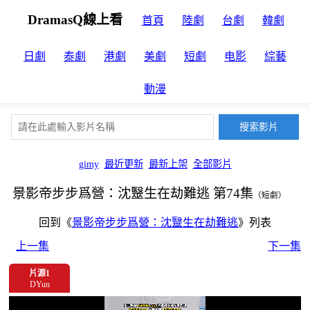
DramasQ線上看
首頁
陸劇
台劇
韓劇
日劇
泰劇
港劇
美劇
短劇
电影
綜藝
動漫
gimy
最近更新
最新上架
全部影片
景影帝步步爲營：沈毉生在劫難逃 第74集
（短劇）
回到《
景影帝步步爲營：沈毉生在劫難逃
》列表
上一集
下一集
片源1
DYun