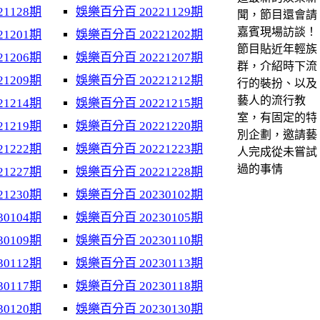
1128期
娛樂百分百 20221129期
聞，節目還會請
嘉賓現場訪談！
1201期
娛樂百分百 20221202期
節目貼近年輕族
1206期
娛樂百分百 20221207期
群，介紹時下流
1209期
娛樂百分百 20221212期
行的裝扮、以及
藝人的流行教
1214期
娛樂百分百 20221215期
室，有固定的特
1219期
娛樂百分百 20221220期
別企劃，邀請藝
1222期
娛樂百分百 20221223期
人完成從未嘗試
過的事情
1227期
娛樂百分百 20221228期
1230期
娛樂百分百 20230102期
0104期
娛樂百分百 20230105期
0109期
娛樂百分百 20230110期
0112期
娛樂百分百 20230113期
0117期
娛樂百分百 20230118期
0120期
娛樂百分百 20230130期