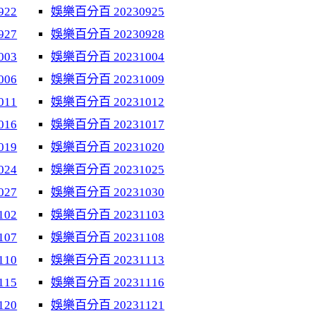
922
娛樂百分百 20230925
927
娛樂百分百 20230928
003
娛樂百分百 20231004
006
娛樂百分百 20231009
011
娛樂百分百 20231012
016
娛樂百分百 20231017
019
娛樂百分百 20231020
024
娛樂百分百 20231025
027
娛樂百分百 20231030
102
娛樂百分百 20231103
107
娛樂百分百 20231108
110
娛樂百分百 20231113
115
娛樂百分百 20231116
120
娛樂百分百 20231121