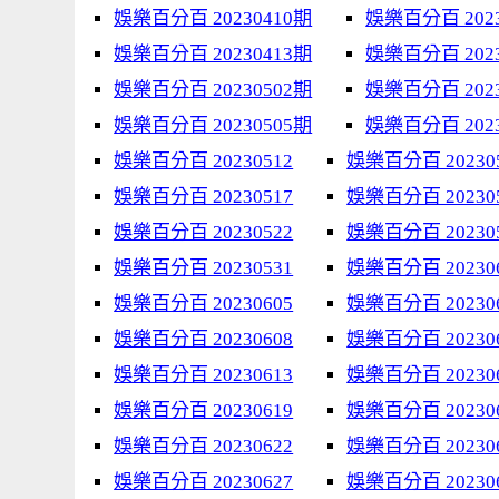
娛樂百分百 20230410期
娛樂百分百 2023
娛樂百分百 20230413期
娛樂百分百 2023
娛樂百分百 20230502期
娛樂百分百 2023
娛樂百分百 20230505期
娛樂百分百 2023
娛樂百分百 20230512
娛樂百分百 20230
娛樂百分百 20230517
娛樂百分百 20230
娛樂百分百 20230522
娛樂百分百 20230
娛樂百分百 20230531
娛樂百分百 20230
娛樂百分百 20230605
娛樂百分百 20230
娛樂百分百 20230608
娛樂百分百 20230
娛樂百分百 20230613
娛樂百分百 20230
娛樂百分百 20230619
娛樂百分百 20230
娛樂百分百 20230622
娛樂百分百 20230
娛樂百分百 20230627
娛樂百分百 20230