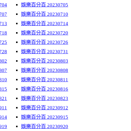
704
娛樂百分百 20230705
707
娛樂百分百 20230710
713
娛樂百分百 20230714
718
娛樂百分百 20230720
725
娛樂百分百 20230726
728
娛樂百分百 20230731
802
娛樂百分百 20230803
807
娛樂百分百 20230808
810
娛樂百分百 20230811
815
娛樂百分百 20230816
821
娛樂百分百 20230823
911
娛樂百分百 20230912
914
娛樂百分百 20230915
919
娛樂百分百 20230920