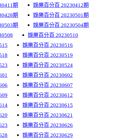
0411期
娛樂百分百 20230412期
0428期
娛樂百分百 20230501期
0503期
娛樂百分百 20230504期
0508
娛樂百分百 20230510
515
娛樂百分百 20230516
518
娛樂百分百 20230519
523
娛樂百分百 20230524
601
娛樂百分百 20230602
606
娛樂百分百 20230607
609
娛樂百分百 20230612
614
娛樂百分百 20230615
620
娛樂百分百 20230621
623
娛樂百分百 20230626
628
娛樂百分百 20230629