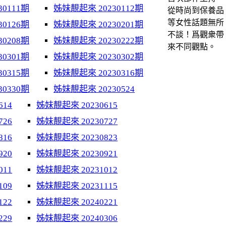
0111期
姊妹靚起來 20230112期
從時尚到保養品
等女性話題無所
0126期
姊妹靚起來 20230201期
不談！爲觀衆帶
0208期
姊妹靚起來 20230222期
來不同觀點。
0301期
姊妹靚起來 20230302期
0315期
姊妹靚起來 20230316期
0330期
姊妹靚起來 20230524
614
姊妹靚起來 20230615
726
姊妹靚起來 20230727
816
姊妹靚起來 20230823
920
姊妹靚起來 20230921
011
姊妹靚起來 20231012
109
姊妹靚起來 20231115
122
姊妹靚起來 20240221
229
姊妹靚起來 20240306