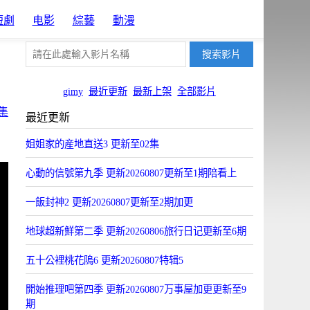
短劇
电影
綜藝
動漫
gimy
最近更新
最新上架
全部影片
集
最近更新
姐姐家的産地直送3 更新至02集
心動的信號第九季 更新20260807更新至1期陪看上
一飯封神2 更新20260807更新至2期加更
地球超新鮮第二季 更新20260806旅行日记更新至6期
五十公裡桃花隖6 更新20260807特辑5
開始推理吧第四季 更新20260807万事屋加更更新至9
期