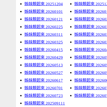
姊妹靚起來 20251204
姊妹靚起來 20251
姊妹靚起來 20260101
姊妹靚起來 20260
姊妹靚起來 20260121
姊妹靚起來 20260
姊妹靚起來 20260225
姊妹靚起來 20260
姊妹靚起來 20260311
姊妹靚起來 20260
姊妹靚起來 20260325
姊妹靚起來 20260
姊妹靚起來 20260415
姊妹靚起來 20260
姊妹靚起來 20260429
姊妹靚起來 20260
姊妹靚起來 20260513
姊妹靚起來 20260
姊妹靚起來 20260527
姊妹靚起來 20260
姊妹靚起來 20260617
姊妹靚起來 20260
姊妹靚起來 20260701
姊妹靚起來 20260
姊妹靚起來 20260723
姊妹靚起來 20260
姊妹靚起來 202509111