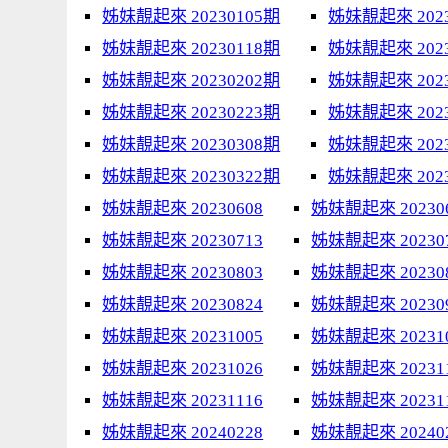
姊妹靚起來 20230105期
姊妹靚起來 2023
姊妹靚起來 20230118期
姊妹靚起來 2023
姊妹靚起來 20230202期
姊妹靚起來 2023
姊妹靚起來 20230223期
姊妹靚起來 2023
姊妹靚起來 20230308期
姊妹靚起來 2023
姊妹靚起來 20230322期
姊妹靚起來 2023
姊妹靚起來 20230608
姊妹靚起來 20230
姊妹靚起來 20230713
姊妹靚起來 20230
姊妹靚起來 20230803
姊妹靚起來 20230
姊妹靚起來 20230824
姊妹靚起來 20230
姊妹靚起來 20231005
姊妹靚起來 20231
姊妹靚起來 20231026
姊妹靚起來 20231
姊妹靚起來 20231116
姊妹靚起來 20231
姊妹靚起來 20240228
姊妹靚起來 20240