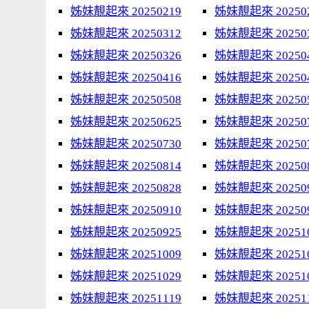
姊妹靚起來 20250219
姊妹靚起來 20250
姊妹靚起來 20250312
姊妹靚起來 20250
姊妹靚起來 20250326
姊妹靚起來 20250
姊妹靚起來 20250416
姊妹靚起來 20250
姊妹靚起來 20250508
姊妹靚起來 20250
姊妹靚起來 20250625
姊妹靚起來 20250
姊妹靚起來 20250730
姊妹靚起來 20250
姊妹靚起來 20250814
姊妹靚起來 20250
姊妹靚起來 20250828
姊妹靚起來 20250
姊妹靚起來 20250910
姊妹靚起來 20250
姊妹靚起來 20250925
姊妹靚起來 20251
姊妹靚起來 20251009
姊妹靚起來 20251
姊妹靚起來 20251029
姊妹靚起來 20251
姊妹靚起來 20251119
姊妹靚起來 20251