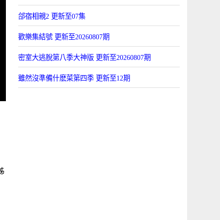
郃宿相親2 更新至07集
歡樂集結號 更新至20260807期
密室大逃脫第八季大神版 更新至20260807期
雖然沒準備什麽菜第四季 更新至12期
《姊