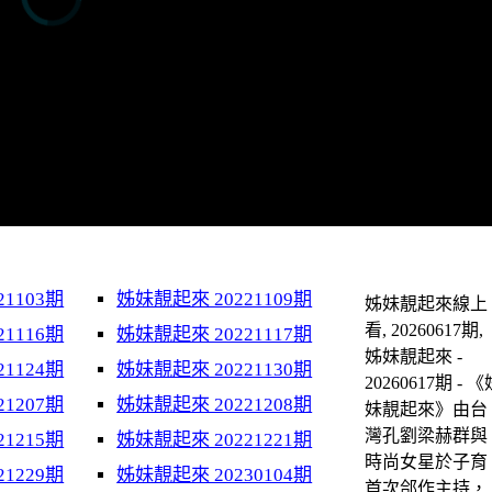
1103期
姊妹靚起來 20221109期
姊妹靚起來線上
看, 20260617期,
1116期
姊妹靚起來 20221117期
姊妹靚起來 -
1124期
姊妹靚起來 20221130期
20260617期 - 
1207期
姊妹靚起來 20221208期
妹靚起來》由台
灣孔劉梁赫群與
1215期
姊妹靚起來 20221221期
時尚女星於子育
1229期
姊妹靚起來 20230104期
首次郃作主持，