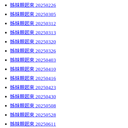
姊妹靚起來 20250226
姊妹靚起來 20250305
姊妹靚起來 20250312
姊妹靚起來 20250313
姊妹靚起來 20250320
姊妹靚起來 20250326
姊妹靚起來 20250403
姊妹靚起來 20250410
姊妹靚起來 20250416
姊妹靚起來 20250423
姊妹靚起來 20250430
姊妹靚起來 20250508
姊妹靚起來 20250528
姊妹靚起來 20250611