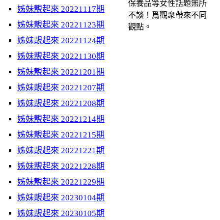
保養品等女性話題無所
姊妹靚起來 20221117期
不談！爲觀衆帶來不同
姊妹靚起來 20221123期
觀點。
姊妹靚起來 20221124期
姊妹靚起來 20221130期
姊妹靚起來 20221201期
姊妹靚起來 20221207期
姊妹靚起來 20221208期
姊妹靚起來 20221214期
姊妹靚起來 20221215期
姊妹靚起來 20221221期
姊妹靚起來 20221228期
姊妹靚起來 20221229期
姊妹靚起來 20230104期
姊妹靚起來 20230105期