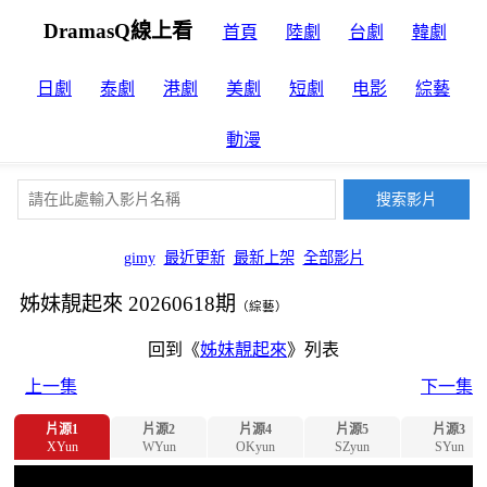
DramasQ線上看
首頁
陸劇
台劇
韓劇
日劇
泰劇
港劇
美劇
短劇
电影
綜藝
動漫
gimy
最近更新
最新上架
全部影片
姊妹靚起來 20260618期
（綜藝）
回到《
姊妹靚起來
》列表
上一集
下一集
片源1
片源2
片源4
片源5
片源3
XYun
WYun
OKyun
SZyun
SYun