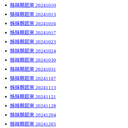
姊妹靚起來 20241010
姊妹靚起來 20241013
姊妹靚起來 20241016
姊妹靚起來 20241017
姊妹靚起來 20241023
姊妹靚起來 20241024
姊妹靚起來 20241030
姊妹靚起來 20241031
姊妹靚起來 20241107
姊妹靚起來 20241113
姊妹靚起來 20241121
姊妹靚起來 20241128
姊妹靚起來 20241204
姊妹靚起來 20241205