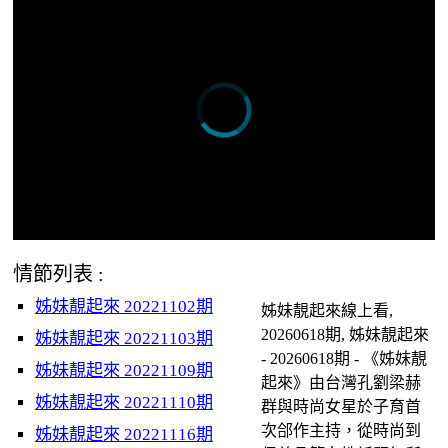
情節列表 :
姊妹靚起來 20221102期
姊妹靚起來線上看,
20260618期, 姊妹靚起來
姊妹靚起來 20221103期
- 20260618期 - 《姊妹靚
姊妹靚起來 20221109期
起來》由台灣孔劉梁赫
姊妹靚起來 20221110期
群與時尚女星於子育首
次郃作主持，從時尚到
姊妹靚起來 20221116期