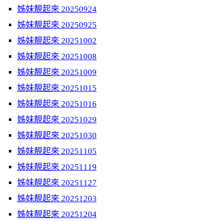
姊妹靚起來 20250924
姊妹靚起來 20250925
姊妹靚起來 20251002
姊妹靚起來 20251008
姊妹靚起來 20251009
姊妹靚起來 20251015
姊妹靚起來 20251016
姊妹靚起來 20251029
姊妹靚起來 20251030
姊妹靚起來 20251105
姊妹靚起來 20251119
姊妹靚起來 20251127
姊妹靚起來 20251203
姊妹靚起來 20251204