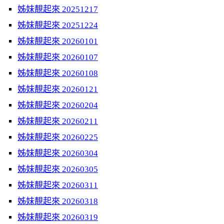
姊妹靚起來 20251217
姊妹靚起來 20251224
姊妹靚起來 20260101
姊妹靚起來 20260107
姊妹靚起來 20260108
姊妹靚起來 20260121
姊妹靚起來 20260204
姊妹靚起來 20260211
姊妹靚起來 20260225
姊妹靚起來 20260304
姊妹靚起來 20260305
姊妹靚起來 20260311
姊妹靚起來 20260318
姊妹靚起來 20260319