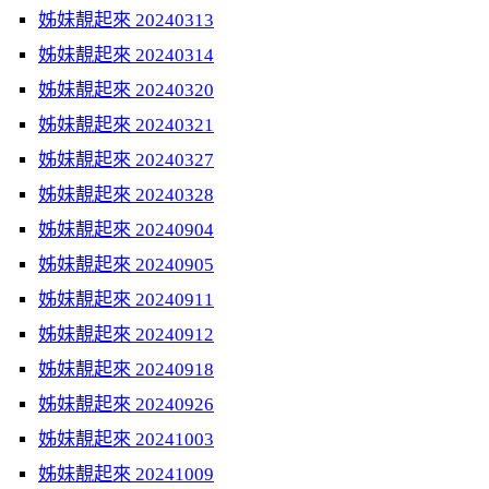
姊妹靚起來 20240313
姊妹靚起來 20240314
姊妹靚起來 20240320
姊妹靚起來 20240321
姊妹靚起來 20240327
姊妹靚起來 20240328
姊妹靚起來 20240904
姊妹靚起來 20240905
姊妹靚起來 20240911
姊妹靚起來 20240912
姊妹靚起來 20240918
姊妹靚起來 20240926
姊妹靚起來 20241003
姊妹靚起來 20241009