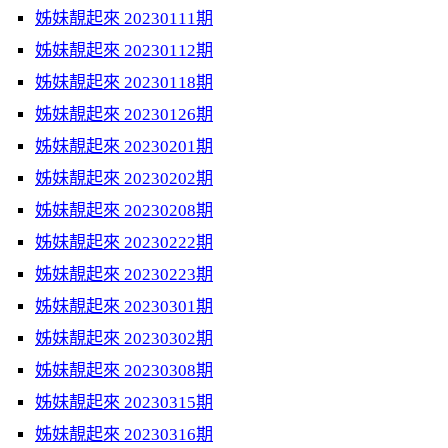
姊妹靚起來 20230111期
姊妹靚起來 20230112期
姊妹靚起來 20230118期
姊妹靚起來 20230126期
姊妹靚起來 20230201期
姊妹靚起來 20230202期
姊妹靚起來 20230208期
姊妹靚起來 20230222期
姊妹靚起來 20230223期
姊妹靚起來 20230301期
姊妹靚起來 20230302期
姊妹靚起來 20230308期
姊妹靚起來 20230315期
姊妹靚起來 20230316期