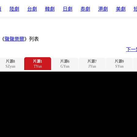
頁
陸劇
台劇
韓劇
日劇
泰劇
港劇
美劇
《
聲聲樂爾
》列表
下一
片源8
片源1
片源6
片源7
片源9
SZyun
TYun
GYun
JYun
SYun