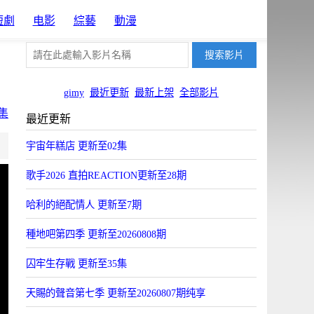
短劇
电影
綜藝
動漫
gimy
最近更新
最新上架
全部影片
集
最近更新
片源2
宇宙年糕店 更新至02集
OYun
歌手2026 直拍REACTION更新至28期
哈利的絕配情人 更新至7期
種地吧第四季 更新至20260808期
囚牢生存戰 更新至35集
天賜的聲音第七季 更新至20260807期纯享