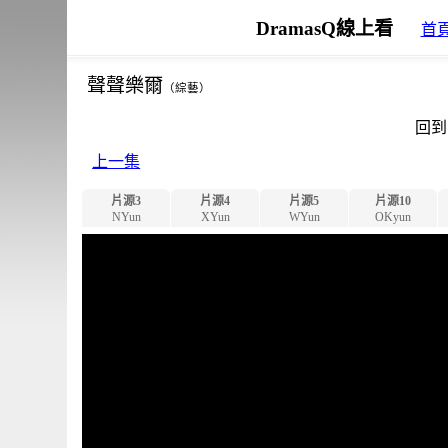
DramasQ線上看
首
聲聲樂爾
（綜藝）
回到
上一集
片源3
片源4
片源5
片源10
NYun
XYun
WYun
OKyun