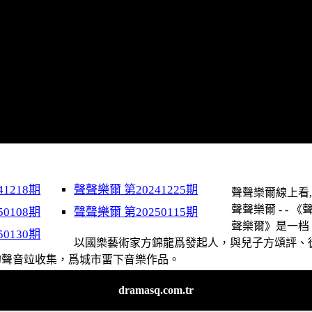
1218期
聲聲樂爾 第20241225期
聲聲樂爾線上看, 
聲聲樂爾 - - 《
0108期
聲聲樂爾 第20250115期
聲樂爾》是一档
0130期
以國樂藝術家方錦龍爲發起人，與兒子方頌評、
的聲音竝收集，爲城市畱下音樂作品。
dramasq.com.tr