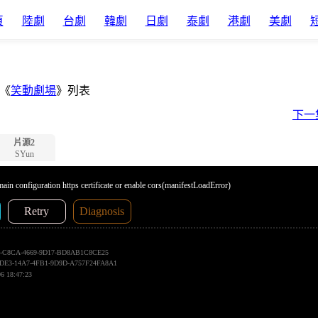
頁
陸劇
台劇
韓劇
日劇
泰劇
港劇
美劇
《
笑動劇場
》列表
下一
片源2
SYun