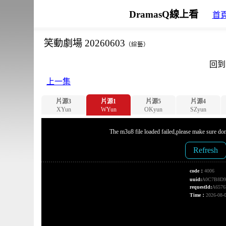
DramasQ線上看
首
笑動劇場 20260603
（綜藝）
回到
上一集
片源3
片源1
片源5
片源4
XYun
WYun
OKyun
SZyun